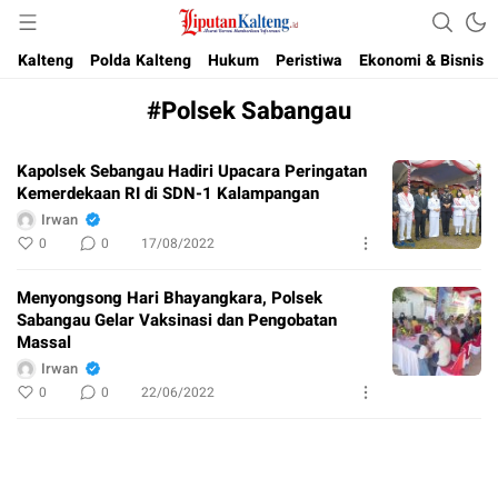
Akurat, Terpercaya & Independent
Liputan Kalteng
Kalteng
Polda Kalteng
Hukum
Peristiwa
Ekonomi & Bisnis
#Polsek Sabangau
Kapolsek Sebangau Hadiri Upacara Peringatan
Kemerdekaan RI di SDN-1 Kalampangan
Irwan
0
0
17/08/2022
Menyongsong Hari Bhayangkara, Polsek
Sabangau Gelar Vaksinasi dan Pengobatan
Massal
Irwan
0
0
22/06/2022