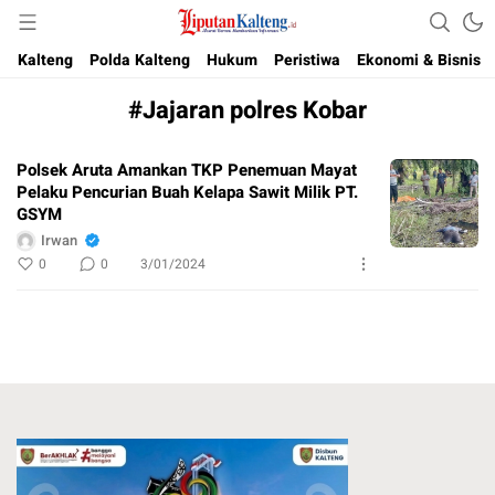
Akurat, Terpercaya & Independent
Liputan Kalteng
Kalteng
Polda Kalteng
Hukum
Peristiwa
Ekonomi & Bisnis
#Jajaran polres Kobar
Polsek Aruta Amankan TKP Penemuan Mayat
Pelaku Pencurian Buah Kelapa Sawit Milik PT.
GSYM
Irwan
0
0
3/01/2024