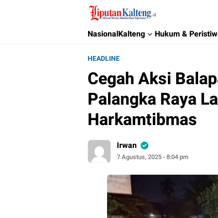
Liputan Kalteng
Akurat, Terpercaya & Independent
Nasional
Kalteng
Hukum & Peristi
HEADLINE
Cegah Aksi Balapa
Palangka Raya La
Harkamtibmas
Irwan
7 Agustus, 2025 - 8:04 pm