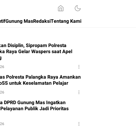
tif
Gunung Mas
Redaksi
Tentang Kami
an Disiplin, Sipropam Polresta
ka Raya Gelar Waspers saat Apel
g
026
tas Polresta Palangka Raya Amankan
oSS untuk Keselamatan Pelajar
026
a DPRD Gunung Mas Ingatkan
Pelayanan Publik Jadi Prioritas
026