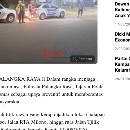
Dewan 
Kalten
Anak Y
17/03/2
Dicki 
Ekonom
2/02/20
Partai
Perbesar
Kampan
Kelura
ANGKA RAYA ll Dalam rangka menjaga
28/01/2
hukumnya, Polresta Palangka Raya, Jajaran Polda
bmas sebagai upaya preventif untuk memberantas
asyarakat.
ah titik rawan yang kerap dijadikan lokasi balapan
rso, Jalan RTA Milono, hingga ruas Jalan Tjilik
i Kalimantan Tengah, Kamis (07/08/2025).