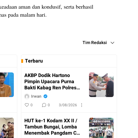
keadaan aman dan kondusif, serta berhasil
as pada malam hari.
Tim Redaksi
Terbaru
AKBP Dodik Hartono
Pimpin Upacara Purna
Bakti Kabag Ren Polres
Katingan
Irwan
0
0
3/08/2026
HUT ke-1 Kodam XX II /
Tambun Bungai, Lomba
Menembak Pangdam Cup