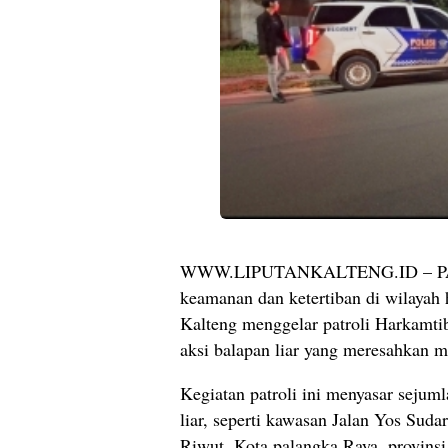
WWW.LIPUTANKALTENG.ID – PAL
keamanan dan ketertiban di wilayah 
Kalteng menggelar patroli Harkamti
aksi balapan liar yang meresahkan m
Kegiatan patroli ini menyasar sejuml
liar, seperti kawasan Jalan Yos Suda
Riwut, Kota palangka Raya, provins