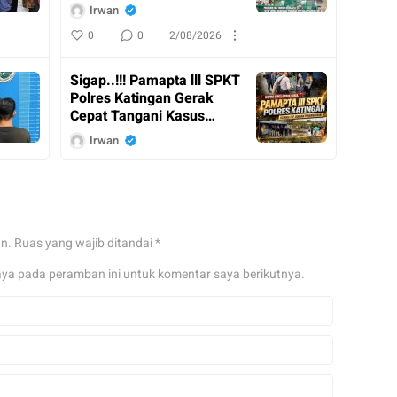
Resmi Ditutup
Irwan
0
0
2/08/2026
Sigap..!!! Pamapta lll SPKT
Polres Katingan Gerak
Cepat Tangani Kasus
Penganiayaan
Irwan
0
0
2/08/2026
Kasdam XX II / Tambun
Bungai Dampingi
an.
Ruas yang wajib ditandai
*
Menkopolkam RI Kunker
ke Kalimantan Tengah
Irwan
aya pada peramban ini untuk komentar saya berikutnya.
0
0
31/07/2026
Pangdam XX II / TB Tinjau
Posko Karhutla Pusdalops
di Palangka Raya