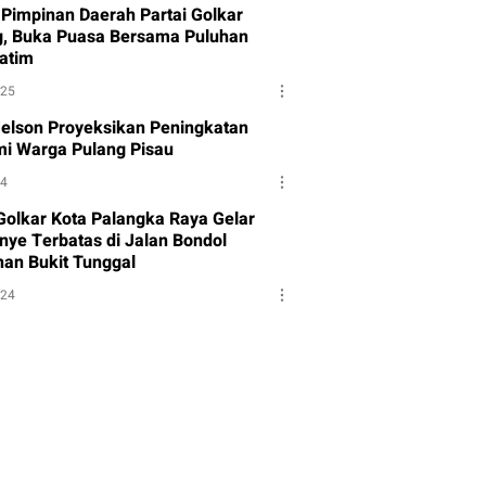
Pimpinan Daerah Partai Golkar
g, Buka Puasa Bersama Puluhan
atim
025
Melson Proyeksikan Peningkatan
i Warga Pulang Pisau
24
 Golkar Kota Palangka Raya Gelar
ye Terbatas di Jalan Bondol
han Bukit Tunggal
024