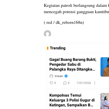
Kegiatan patroli berlangsung dalam 
mencegah potensi gangguan kamtibm
( red / dk_reborn168n)
Trending
Gagal Buang Barang Bukti,
Pengedar Sabu di
Palangka Raya Ditangkap
Polisi
Irwan
0
0
7/07/2026
Kompolnas Temui
Keluarga 3 Polisi Gugur di
Katingan, Sampaikan Bela