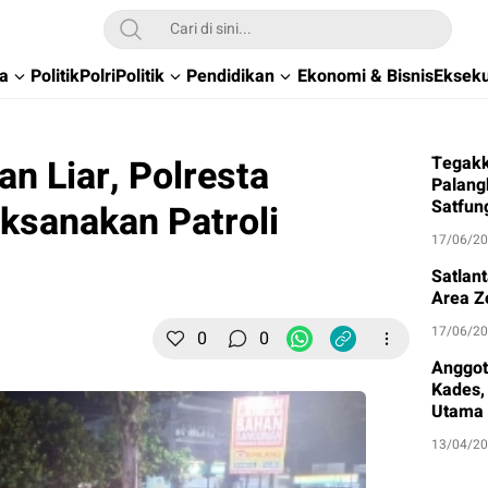
wa
Politik
Polri
Politik
Pendidikan
Ekonomi & Bisnis
Ekseku
n Liar, Polresta
Tegakk
Palang
Satfun
ksanakan Patroli
17/06/2
Satlan
Area Z
17/06/2
0
0
Anggot
Kades, 
Utama
13/04/2