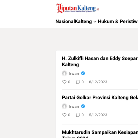
Liputan Kalteng
Akurat, Terpercaya & Independent
Nasional
Kalteng
Hukum & Peristi
H. Zulkifli Hasan dan Eddy Soep
Kalteng
Irwan
0
0
8/12/2023
Partai Golkar Provinsi Kalteng Ge
Irwan
0
0
5/12/2023
Mukhtarudin Sampaikan Kesiapan