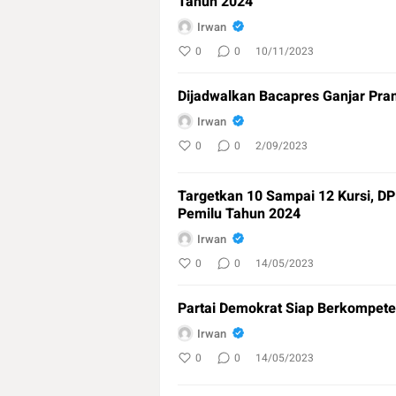
Tahun 2024
Irwan
0
0
10/11/2023
Dijadwalkan Bacapres Ganjar Pr
Irwan
0
0
2/09/2023
Targetkan 10 Sampai 12 Kursi, DP
Pemilu Tahun 2024
Irwan
0
0
14/05/2023
Partai Demokrat Siap Berkompete
Irwan
0
0
14/05/2023