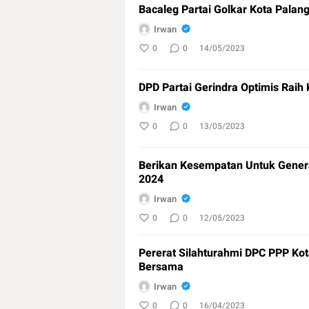
Bacaleg Partai Golkar Kota Palan
Irwan
0
0
14/05/2023
DPD Partai Gerindra Optimis Raih 
Irwan
0
0
13/05/2023
Berikan Kesempatan Untuk Genera
2024
Irwan
0
0
12/05/2023
Pererat Silahturahmi DPC PPP Ko
Bersama
Irwan
0
0
16/04/2023