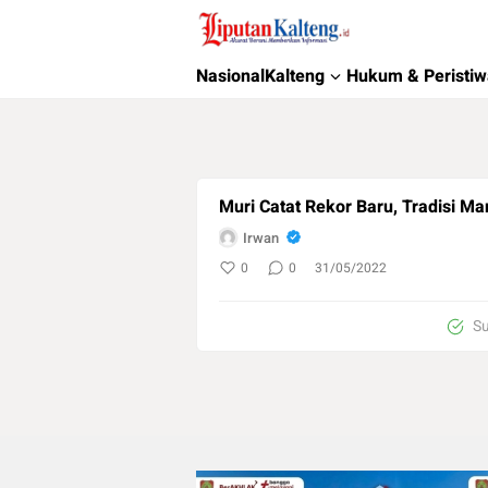
Liputan Kalteng
Akurat, Terpercaya & Independent
Nasional
Kalteng
Hukum & Peristi
Muri Catat Rekor Baru, Tradisi M
Irwan
0
0
31/05/2022
Su