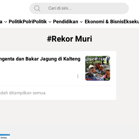
wa
Politik
Polri
Politik
Pendidikan
Ekonomi & Bisnis
Ekseku
#Rekor Muri
angenta dan Bakar Jagung di Kalteng
dah ditampilkan semua