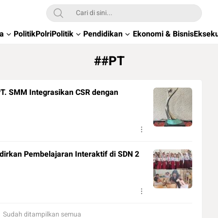
wa
Politik
Polri
Politik
Pendidikan
Ekonomi & Bisnis
Ekseku
##PT
PT. SMM Integrasikan CSR dengan
irkan Pembelajaran Interaktif di SDN 2
Sudah ditampilkan semua