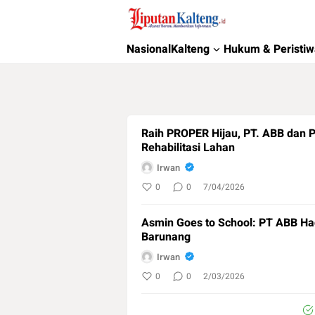
Liputan Kalteng
Akurat, Terpercaya & Independent
Nasional
Kalteng
Hukum & Peristi
Raih PROPER Hijau, PT. ABB dan 
Rehabilitasi Lahan
Irwan
0
0
7/04/2026
Asmin Goes to School: PT ABB Had
Barunang
Irwan
0
0
2/03/2026