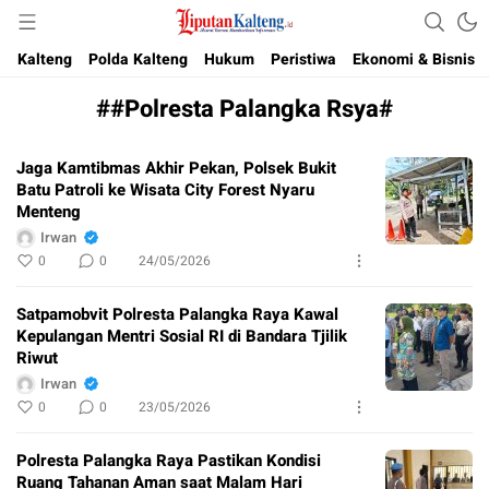
Akurat, Terpercaya & Independent
Liputan Kalteng
Kalteng
Polda Kalteng
Hukum
Peristiwa
Ekonomi & Bisnis
##Polresta Palangka Rsya#
Jaga Kamtibmas Akhir Pekan, Polsek Bukit
Batu Patroli ke Wisata City Forest Nyaru
Menteng
Irwan
0
0
24/05/2026
Satpamobvit Polresta Palangka Raya Kawal
Kepulangan Mentri Sosial RI di Bandara Tjilik
Riwut
Irwan
0
0
23/05/2026
Polresta Palangka Raya Pastikan Kondisi
Ruang Tahanan Aman saat Malam Hari