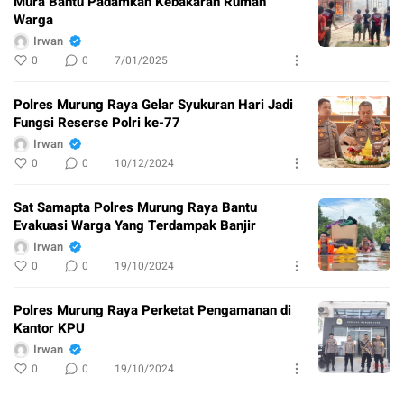
Mura Bantu Padamkan Kebakaran Rumah
Warga
Irwan
0
0
7/01/2025
Polres Murung Raya Gelar Syukuran Hari Jadi
Fungsi Reserse Polri ke-77
Irwan
0
0
10/12/2024
Sat Samapta Polres Murung Raya Bantu
Evakuasi Warga Yang Terdampak Banjir
Irwan
0
0
19/10/2024
Polres Murung Raya Perketat Pengamanan di
Kantor KPU
Irwan
0
0
19/10/2024