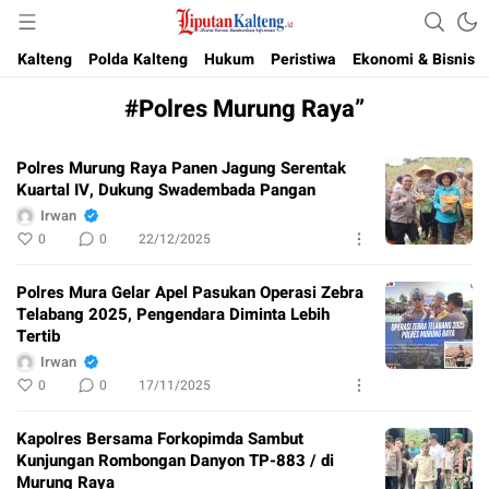
Akurat, Terpercaya & Independent
Liputan Kalteng
Kalteng
Polda Kalteng
Hukum
Peristiwa
Ekonomi & Bisnis
#Polres Murung Raya”
Polres Murung Raya Panen Jagung Serentak
Kuartal IV, Dukung Swadembada Pangan
Irwan
0
0
22/12/2025
Polres Mura Gelar Apel Pasukan Operasi Zebra
Telabang 2025, Pengendara Diminta Lebih
Tertib
Irwan
0
0
17/11/2025
Kapolres Bersama Forkopimda Sambut
Kunjungan Rombongan Danyon TP-883 / di
Murung Raya