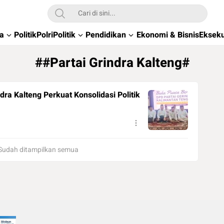
wa
Politik
Polri
Politik
Pendidikan
Ekonomi & Bisnis
Ekseku
##Partai Grindra Kalteng#
a Kalteng Perkuat Konsolidasi Politik
Sudah ditampilkan semua