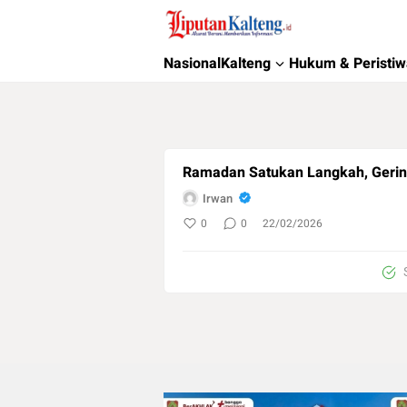
Liputan Kalteng
Akurat, Terpercaya & Independent
Nasional
Kalteng
Hukum & Peristi
Ramadan Satukan Langkah, Gerindr
Irwan
0
0
22/02/2026