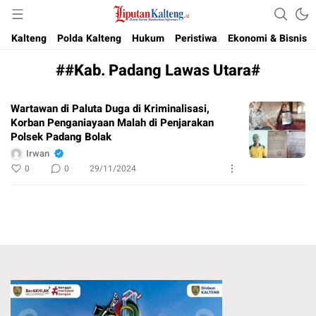
Akurat, Terpercaya & Independent
Liputan Kalteng
Kalteng
Polda Kalteng
Hukum
Peristiwa
Ekonomi & Bisnis
##Kab. Padang Lawas Utara#
Wartawan di Paluta Duga di Kriminalisasi,
Korban Penganiayaan Malah di Penjarakan
Polsek Padang Bolak
Irwan
0
0
29/11/2024