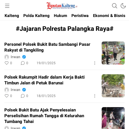
Akurat, Terpercaya & Independent
Liputan Kalteng
Kalteng
Polda Kalteng
Hukum
Peristiwa
Ekonomi & Bisnis
#Jajaran Polresta Palangka Raya#
Personel Polsek Bukit Batu Sambangi Pasar
Rakyat di Tangkiling
Irwan
0
0
19/01/2025
Polsek Rakumpit Hadir dalam Kerja Bakti
Timbun Jalan di Petuk Barunai
Irwan
0
0
18/01/2025
Polsek Bukit Batu Ajak Penyelesaian
Perselisihan Rumah Tangga di Kelurahan
Tumbang Tahai
Irwan