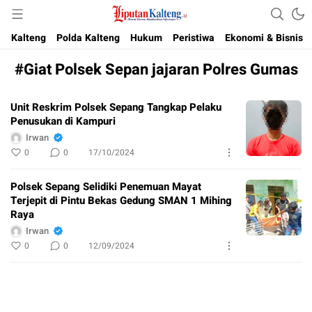
Akurat, Terpercaya & Independent
Liputan Kalteng
Kalteng
Polda Kalteng
Hukum
Peristiwa
Ekonomi & Bisnis
#Giat Polsek Sepan jajaran Polres Gumas
Unit Reskrim Polsek Sepang Tangkap Pelaku
Penusukan di Kampuri
Irwan
0
0
17/10/2024
Polsek Sepang Selidiki Penemuan Mayat
Terjepit di Pintu Bekas Gedung SMAN 1 Mihing
Raya
Irwan
0
0
12/09/2024