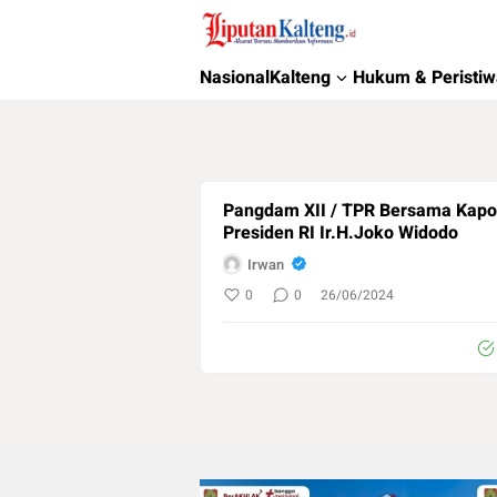
Liputan Kalteng
Akurat, Terpercaya & Independent
Nasional
Kalteng
Hukum & Peristi
Pangdam XII / TPR Bersama Kapol
Presiden RI Ir.H.Joko Widodo
Irwan
0
0
26/06/2024