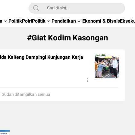
wa
Politik
Polri
Politik
Pendidikan
Ekonomi & Bisnis
Ekseku
#Giat Kodim Kasongan
da Kalteng Dampingi Kunjungan Kerja
Sudah ditampilkan semua