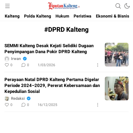
Akurat, Terpercaya & Independent
Liputan Kalteng
Kalteng
Polda Kalteng
Hukum
Peristiwa
Ekonomi & Bisnis
#DPRD Kalteng
SEMMI Kalteng Desak Kejati Selidiki Dugaan
Penyimpangan Dana Pokir DPRD Kalteng
Irwan
0
0
1/03/2026
Perayaan Natal DPRD Kalteng Pertama Digelar
Periode 2024–2029, Pererat Kebersamaan dan
Kepedulian Sosial
Redaksi
0
0
16/12/2025