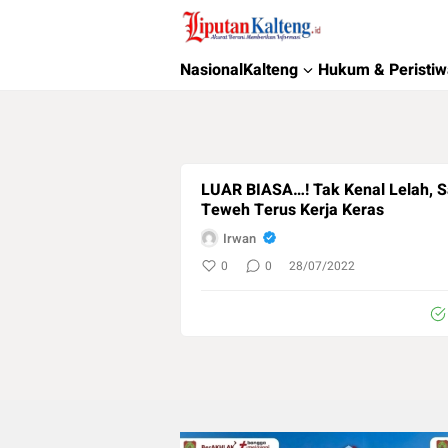
Liputan Kalteng
Akurat, Terpercaya & Independent
Nasional
Kalteng
Hukum & Peristi
LUAR BIASA…! Tak Kenal Lelah, Satgas TMMD Ke 114 Kodim 1013 / Muara
Teweh Terus Kerja Keras
Irwan
0
0
28/07/2022