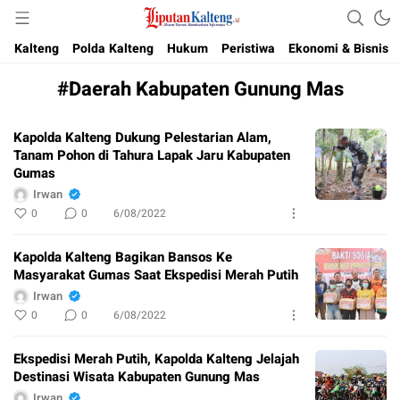
Akurat, Terpercaya & Independent
Liputan Kalteng
Kalteng
Polda Kalteng
Hukum
Peristiwa
Ekonomi & Bisnis
#Daerah Kabupaten Gunung Mas
Kapolda Kalteng Dukung Pelestarian Alam,
Tanam Pohon di Tahura Lapak Jaru Kabupaten
Gumas
Irwan
0
0
6/08/2022
Kapolda Kalteng Bagikan Bansos Ke
Masyarakat Gumas Saat Ekspedisi Merah Putih
Irwan
0
0
6/08/2022
Ekspedisi Merah Putih, Kapolda Kalteng Jelajah
Destinasi Wisata Kabupaten Gunung Mas
Irwan