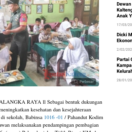
Dewan 
Kalten
Anak Y
17/03/2
Dicki 
Ekonom
2/02/20
Partai
Kampan
Kelura
28/01/2
Perbesar
ANGKA RAYA ll Sebagai bentuk dukungan
meningkatkan kesehatan dan kesejahteraan
 di sekolah, Babinsa
1016 -01
/ Pahandut Kodim
Irawan melaksanakan pendampingan pembagian