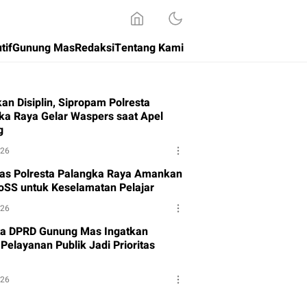
tif
Gunung Mas
Redaksi
Tentang Kami
an Disiplin, Sipropam Polresta
ka Raya Gelar Waspers saat Apel
g
026
tas Polresta Palangka Raya Amankan
oSS untuk Keselamatan Pelajar
026
a DPRD Gunung Mas Ingatkan
Pelayanan Publik Jadi Prioritas
026