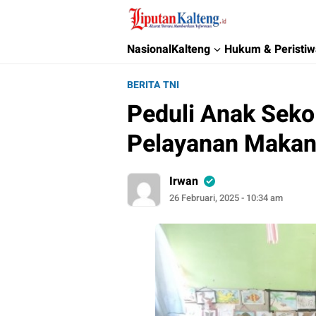
Liputan Kalteng
Akurat, Terpercaya & Independent
Nasional
Kalteng
Hukum & Peristi
BERITA TNI
Peduli Anak Seko
Pelayanan Makan 
Irwan
26 Februari, 2025 - 10:34 am