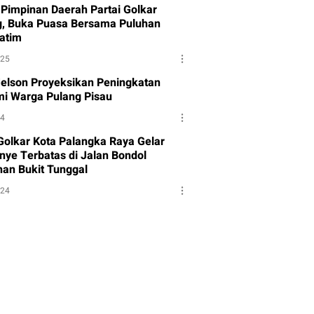
Pimpinan Daerah Partai Golkar
g, Buka Puasa Bersama Puluhan
atim
025
Melson Proyeksikan Peningkatan
i Warga Pulang Pisau
24
 Golkar Kota Palangka Raya Gelar
ye Terbatas di Jalan Bondol
han Bukit Tunggal
024