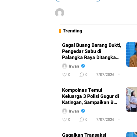
Trending
Gagal Buang Barang Bukti,
Pengedar Sabu di
Palangka Raya Ditangkap
Polisi
Irwan
0
0
7/07/2026
Kompolnas Temui
Keluarga 3 Polisi Gugur di
Katingan, Sampaikan Bela
Sungkawa
Irwan
0
0
7/07/2026
AKBP
Dodik
Gagalkan Transaksi