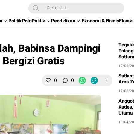
wa
Politik
Polri
Politik
Pendidikan
Ekonomi & Bisnis
Ekseku
lah, Babinsa Dampingi
Tegakk
Palang
Satfun
Bergizi Gratis
17/06/2
Satlan
0
0
Area Z
17/06/2
Anggot
Kades, 
Utama
13/04/2