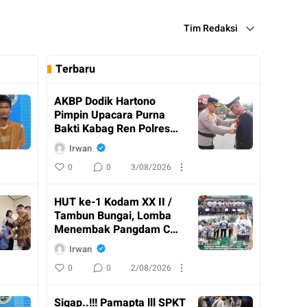
Tim Redaksi
Terbaru
AKBP Dodik Hartono
Pimpin Upacara Purna
Bakti Kabag Ren Polres
Katingan
Irwan
0
0
3/08/2026
HUT ke-1 Kodam XX II /
Tambun Bungai, Lomba
Menembak Pangdam Cup
Resmi Ditutup
Irwan
0
0
2/08/2026
Sigap..!!! Pamapta lll SPKT